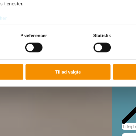
s tjenester.
Fjer
her
Præferencer
Statistik
Tillad valgte
Tilføj 