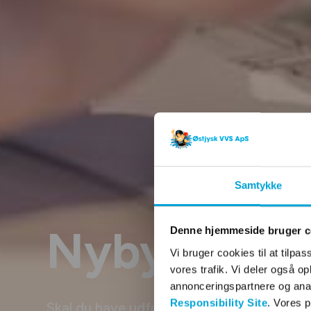
Samtykke
Nybyg
Denne hjemmeside bruger c
Vi bruger cookies til at tilpas
vores trafik. Vi deler også 
annonceringspartnere og ana
Responsibility Site
. Vores 
Skal du have udført VVS i forbindelse me