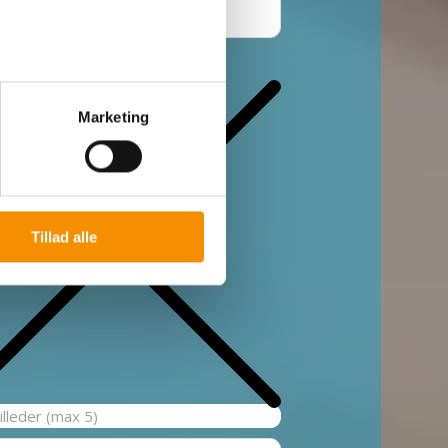
n
Marketing
Tillad alle
billeder (max 5)