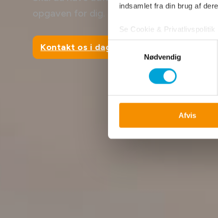
indsamlet fra din brug af dere
opgaven for dig.
Se Cookie & Privatlivspolitik
Samtykkevalg
Kontakt os i dag
Nødvendig
Afvis