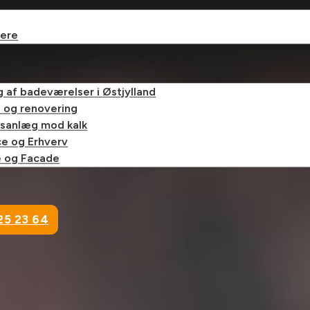
ere
 af badeværelser i Østjylland
 og renovering
gsanlæg mod kalk
ce og Erhverv
e og Facade
25 23 64