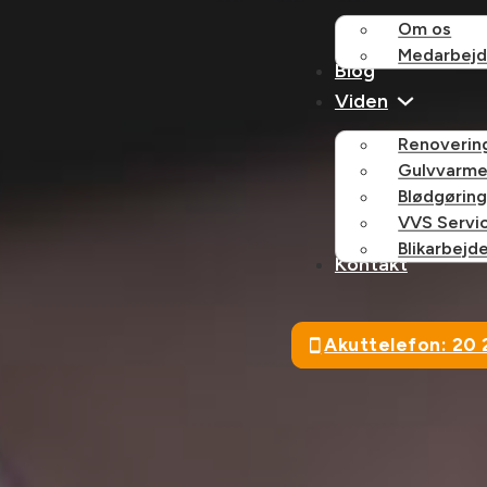
Om os
Medarbejd
Blog
Viden
Renovering
Gulvvarme
Blødgørin
VVS Servi
Blikarbejd
Kontakt
Akuttelefon: 20 