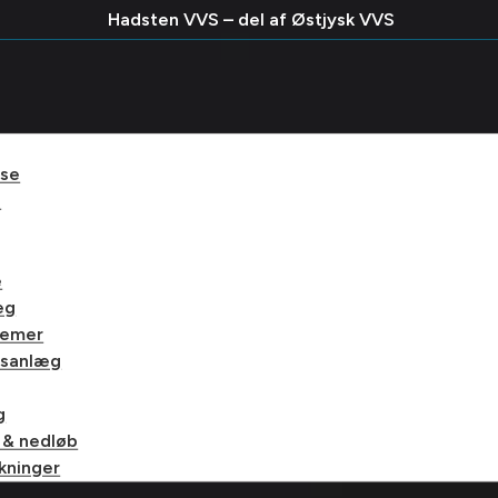
Hadsten VVS – del af Østjysk VVS
lse
e
e
æg
temer
gsanlæg
g
 & nedløb
kninger