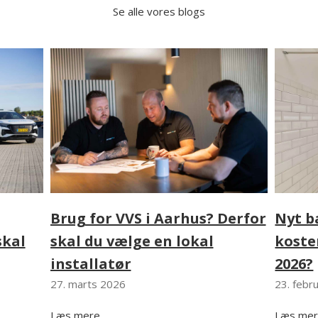
Se alle vores blogs
Nyt b
Brug for VVS i Aarhus? Derfor
koste
skal
skal du vælge en lokal
2026?
installatør
23. febr
27. marts 2026
Læs me
Læs mere