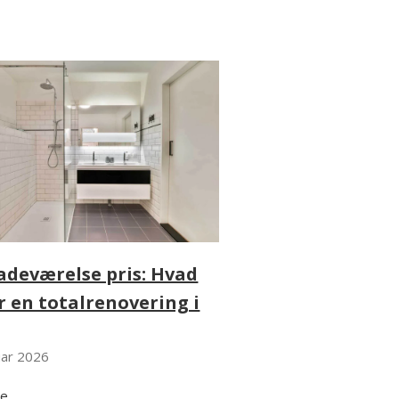
adeværelse pris: Hvad
r en totalrenovering i
uar 2026
re