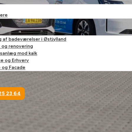
ere
 af badeværelser i Østjylland
 og renovering
gsanlæg mod kalk
ce og Erhverv
e og Facade
25 23 64