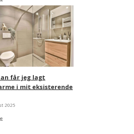
an får jeg lagt
arme i mit eksisterende
st 2025
re