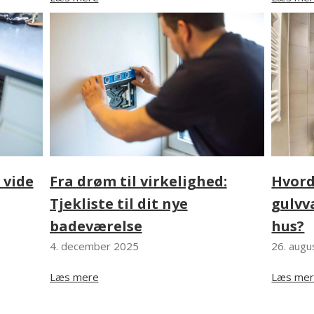
Hvord
l vide
Fra drøm til virkelighed:
gulvv
Tjekliste til dit nye
hus?
badeværelse
26. augu
4. december 2025
Læs me
Læs mere