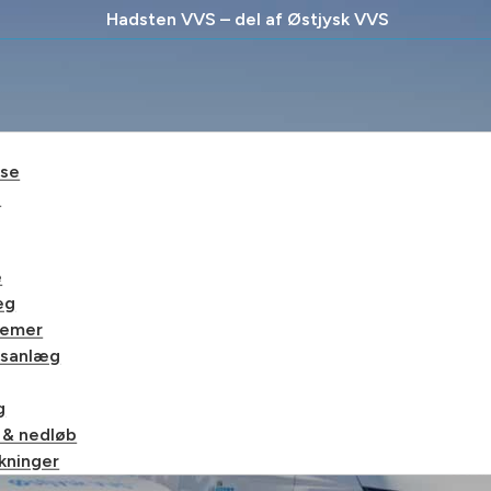
Hadsten VVS – del af Østjysk VVS
lse
e
e
æg
temer
gsanlæg
g
 & nedløb
kninger