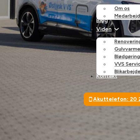
Om os
Medarbejd
Blog
Viden
Renovering
Gulvvarme
Blødgørin
VVS Servi
Blikarbejd
Kontakt
Akuttelefon: 20 