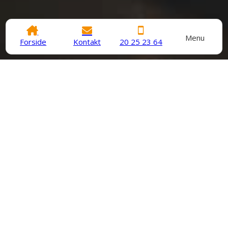
Menu
Forside
Kontakt
20 25 23 64
Vi har 24/7 akut telefon
Er uheldet ude står vi klar til at hjælpe
Ring til os på 20 25 23 64
Vi tilbyder varmesystemer
Et effektivt varmesystem gavner både trivsel og
pengepung.