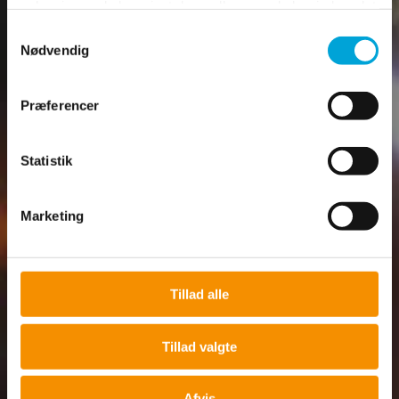
oplysninger, du har givet dem, eller som de har indsamlet
fra din brug af deres tjenester.
Samtykkevalg
Nødvendig
Se Cookie & Privatlivspolitik
her
Præferencer
Statistik
Fjern
Marketing
Tillad alle
Tillad valgte
Afvis