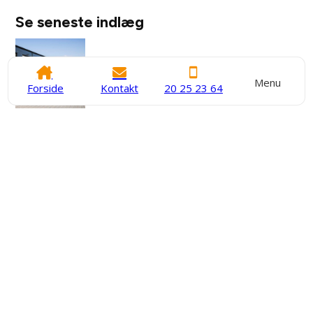
Se seneste indlæg
Menu
Forside
Kontakt
20 25 23 64
Planlægning af nyt badeværelse – 5
fejl du skal undgå
16. juni 2026, 0 kommentarer,
Uncategorized
Brug for VVS i Aarhus? Derfor skal du
vælge en lokal installatør