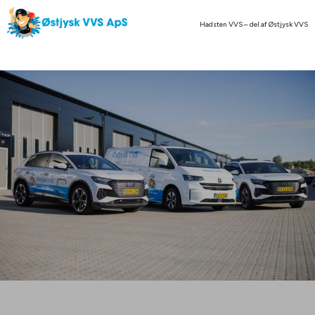
Spring til hovedindhold
Spring til sidefod
Hadsten VVS – del af Østjysk VVS