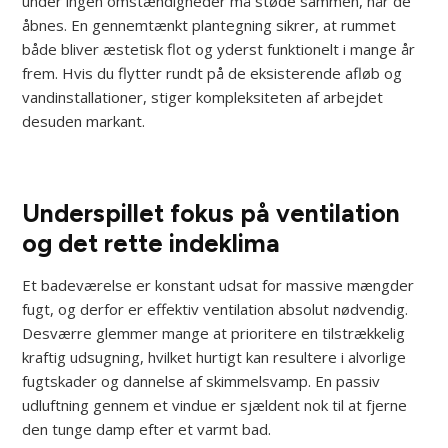
under ingen omstændigheder må støde sammen, når de
åbnes. En gennemtænkt plantegning sikrer, at rummet
både bliver æstetisk flot og yderst funktionelt i mange år
frem. Hvis du flytter rundt på de eksisterende afløb og
vandinstallationer, stiger kompleksiteten af arbejdet
desuden markant.
Underspillet fokus på ventilation
og det rette indeklima
Et badeværelse er konstant udsat for massive mængder
fugt, og derfor er effektiv ventilation absolut nødvendig.
Desværre glemmer mange at prioritere en tilstrækkelig
kraftig udsugning, hvilket hurtigt kan resultere i alvorlige
fugtskader og dannelse af skimmelsvamp. En passiv
udluftning gennem et vindue er sjældent nok til at fjerne
den tunge damp efter et varmt bad.